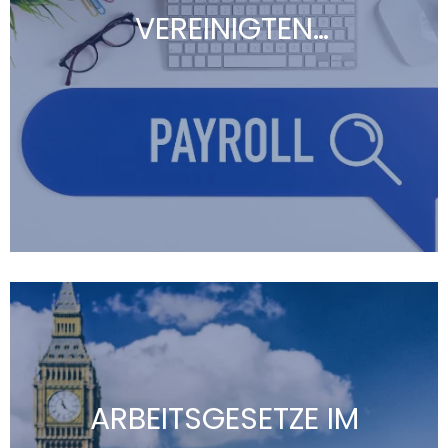
VEREINIGTEN
KÖNIGREICH
Zur Einrichtung eines Lohnabrechnungsschemas
im Vereinigten Königreich müssen Sie sich bei
der nationalen Steuerbehörde HMRC registrieren
und die umfangreichen Steuer- und
Versicherungsvorschriften beachten, inklusive
der Regelungen zum Urlaub, zur Rente und zu
den Sozialabgaben.
ARBEITSGESETZE IM