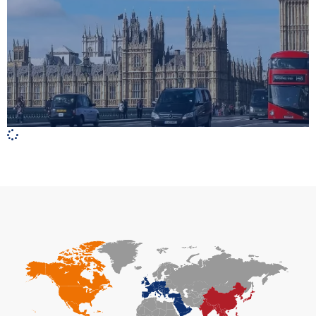
Trotz des Brexit ist das Vereinigte Königreich in
vielen Branchen für deutsche bzw. europäische
Unternehmen weiterhin ein attraktiver
Investitionsstandort. Man sollte sich jedoch über
die Auswirkungen des britischen Austritts aus der
EU im Klaren sein, um möglichst genau abwägen
zu können, ob der Eintritt in den britischen Markt
der richtige Schritt ist.