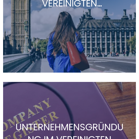
VEREINIGTEN
KÖNIGREICH
Expansionswillige Unternehmen sollten sich mit
den im Vereinigten Königreich geltenden
Arbeitsgesetzen vertraut machen, um rechtliche
Konsequenzen zu verhindern und bei der
Personalbeschaffung Erfolg zu haben. Altios
erklärt Ihnen, welche Arbeitsgesetze in
Großbritannien gelten und welche Auswirkungen
der Brexit auf die Einstellung ausländischer
Arbeitnehmer hat.
UNTERNEHMENSGRÜNDU